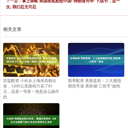
下一篇：
掌上策略 美国彻底惹怒中国! 特朗普对华“下战书”, 这一
次, 我们忍无可忍
相关文章
宏益配资 小伙从上海坐高铁出
股莘配资 美股盘前：三大股指
发，1200公里路程只花了61
期货齐涨 美联储“三把手”放鸽
元，还是一等座！他是这么操作
的