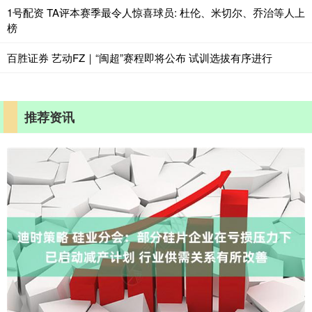
1号配资 TA评本赛季最令人惊喜球员: 杜伦、米切尔、乔治等人上
榜
百胜证券 艺动FZ｜“闽超”赛程即将公布 试训选拔有序进行
推荐资讯