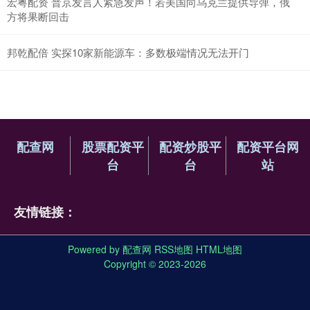
宏粤配资 普京发言人紧急发声！若美国向乌克兰提供导弹，俄
方将果断回击
邦乾配倍 实探10家新能源车：多数极端情况无法开门
配查网
股票配资平
配资炒股平
配资平台网
台
台
站
友情链接：
Powered by
配查网
RSS地图
HTML地图
Copyright
© 2023-2026