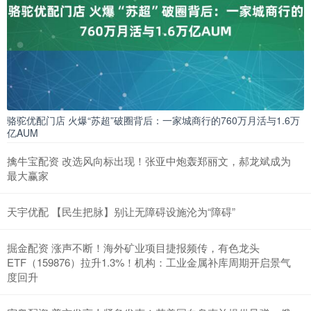
骆驼优配门店 火爆“苏超”破圈背后：一家城商行的760万月活与1.6万
亿AUM
擒牛宝配资 改选风向标出现！张亚中炮轰郑丽文，郝龙斌成为
最大赢家
天宇优配 【民生把脉】别让无障碍设施沦为“障碍”
掘金配资 涨声不断！海外矿业项目捷报频传，有色龙头
ETF（159876）拉升1.3%！机构：工业金属补库周期开启景气
度回升