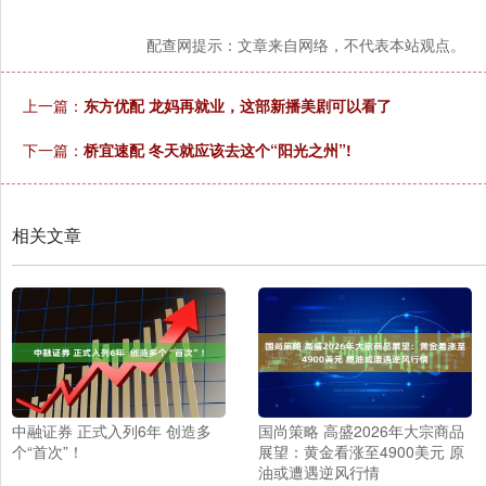
配查网提示：文章来自网络，不代表本站观点。
上一篇：
东方优配 龙妈再就业，这部新播美剧可以看了
下一篇：
桥宜速配 冬天就应该去这个“阳光之州”!
相关文章
中融证券 正式入列6年 创造多
国尚策略 高盛2026年大宗商品
个“首次”！
展望：黄金看涨至4900美元 原
油或遭遇逆风行情