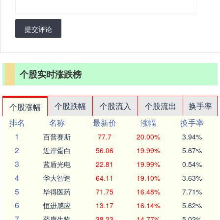
提交评论
个股实时涨跌榜
个股跌幅
个股流入
个股流出
换手率
个股涨幅
排名
名称
最新价
涨幅
换手率
1
百普赛斯
77.7
20.00%
3.94%
2
近岸蛋白
56.06
19.99%
5.67%
3
蓝盾光电
22.81
19.99%
0.54%
4
华大智造
64.11
19.10%
3.63%
5
毕得医药
71.75
16.48%
7.71%
6
恒进感应
13.17
16.14%
5.62%
7
药康生物
38.23
14.77%
5.02%