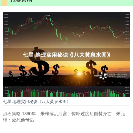
七星 地理实用秘诀《八大黄泉水图》
点石策略 1390年，朱梓淫乱后宫、惊吓过度后自焚身亡，朱元
璋：处死他母后