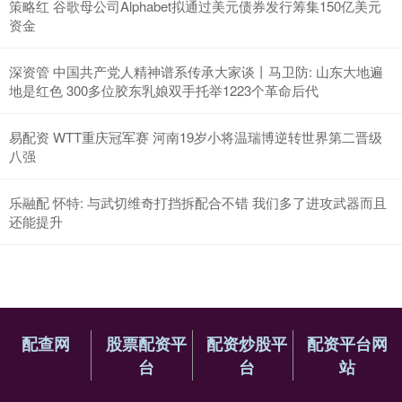
策略红 谷歌母公司Alphabet拟通过美元债券发行筹集150亿美元
资金
深资管 中国共产党人精神谱系传承大家谈丨马卫防: 山东大地遍
地是红色 300多位胶东乳娘双手托举1223个革命后代
易配资 WTT重庆冠军赛 河南19岁小将温瑞博逆转世界第二晋级
八强
乐融配 怀特: 与武切维奇打挡拆配合不错 我们多了进攻武器而且
还能提升
配查网
股票配资平
配资炒股平
配资平台网
台
台
站