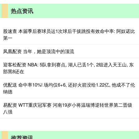
热点资讯
股速查 本届季后赛球员运1次球后干拔跳投有效命中率: 阿奴诺比
第一
凤凰配资 当年，她是顶流中的顶流
迎客松配资 NBA: 5队拿到赛点, 湖人已丢1个, 2组进入天王山, 东
部黑8还在
优配送 命中率10%! 场均仅6+6, 还好火箭没给1.22亿, 他成不了伦
纳德
易配资 WTT重庆冠军赛 河南19岁小将温瑞博逆转世界第二晋级
八强
推荐资讯