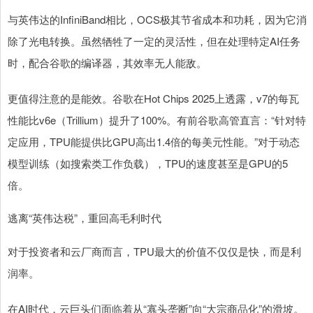
与英伟达的InfiniBand相比，OCS极其节省成本和功耗，因为它消
除了光电转换。虽然牺牲了一定的灵活性，但在处理特定AI任务
时，配合谷歌的编译器，其效率无人能敌。
更值得注意的是能效。谷歌在Hot Chips 2025上透露，v7的每瓦
性能比v6e（Trillium）提升了100%。有前谷歌高管直言：“针对特
定应用，TPU能提供比GPU高出1.4倍的每美元性能。”对于动态
模型训练（如搜索类工作负载），TPU的速度甚至是GPU的5
倍。
逃离“英伟达税”，重回高毛利时代
对于投资者和云厂商而言，TPU最大的价值不仅仅是快，而是利
润率。
在AI时代，云巨头们面临着从“寡头垄断”向“大宗商品化”的滑坡。