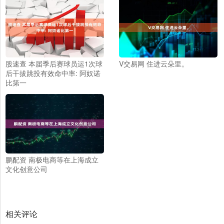
股速查 本届季后赛球员运1次球
V交易网 住进云朵里。
后干拔跳投有效命中率: 阿奴诺
比第一
鹏配资 南极电商等在上海成立
文化创意公司
相关评论