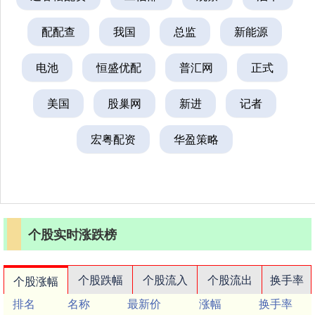
配配查
我国
总监
新能源
电池
恒盛优配
普汇网
正式
美国
股巢网
新进
记者
宏粤配资
华盈策略
个股实时涨跌榜
个股跌幅
个股流入
个股流出
换手率
个股涨幅
排名
名称
最新价
涨幅
换手率