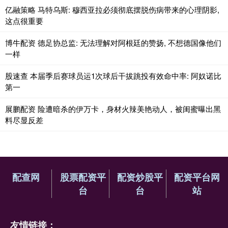
亿融策略 马特乌斯: 穆西亚拉必须彻底摆脱伤病带来的心理阴影,
这点很重要
博牛配资 德足协总监: 无法理解对阿根廷的赞扬, 不想德国像他们
一样
股速查 本届季后赛球员运1次球后干拔跳投有效命中率: 阿奴诺比
第一
展鹏配资 险遭暗杀的伊万卡，身材火辣美艳动人，被闺蜜曝出黑
料尽显反差
配查网
股票配资平
配资炒股平
配资平台网
台
台
站
友情链接：