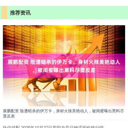
推荐资讯
展鹏配资 险遭暗杀的伊万卡，身材火辣美艳动人，被闺蜜曝出黑料尽
显反差
纵信优配 2025年10月27日贵阳农产品物流园价格行情