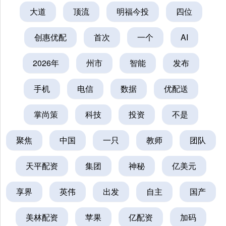
大道
顶流
明福今投
四位
创惠优配
首次
一个
AI
2026年
州市
智能
发布
手机
电信
数据
优配送
掌尚策
科技
投资
不是
聚焦
中国
一只
教师
团队
天平配资
集团
神秘
亿美元
享界
英伟
出发
自主
国产
美林配资
苹果
亿配资
加码