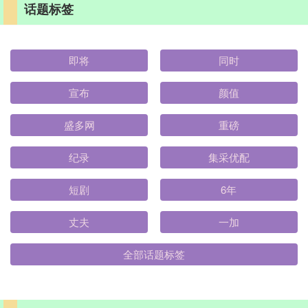
话题标签
即将
同时
宣布
颜值
盛多网
重磅
纪录
集采优配
短剧
6年
丈夫
一加
全部话题标签