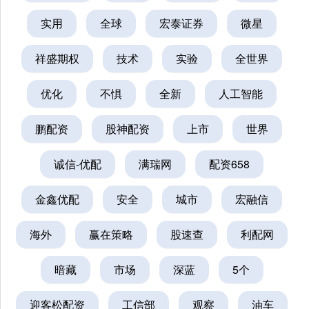
实用
全球
宏泰证券
微星
祥盛期权
技术
实验
全世界
优化
不惧
全新
人工智能
鹏配资
股神配资
上市
世界
诚信-优配
满瑞网
配资658
金鑫优配
安全
城市
宏融信
海外
赢在策略
股速查
利配网
暗藏
市场
深蓝
5个
迎客松配资
工信部
观察
油车