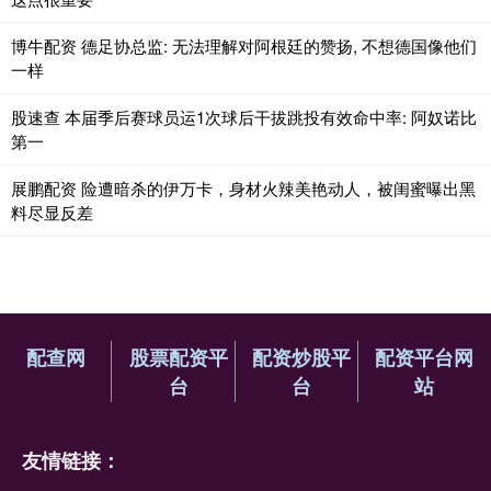
博牛配资 德足协总监: 无法理解对阿根廷的赞扬, 不想德国像他们
一样
股速查 本届季后赛球员运1次球后干拔跳投有效命中率: 阿奴诺比
第一
展鹏配资 险遭暗杀的伊万卡，身材火辣美艳动人，被闺蜜曝出黑
料尽显反差
配查网
股票配资平
配资炒股平
配资平台网
台
台
站
友情链接：