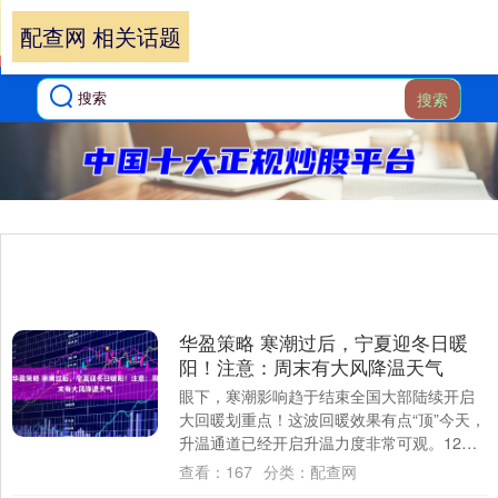
配查网 相关话题
搜索
华盈策略 寒潮过后，宁夏迎冬日暖
阳！注意：周末有大风降温天气
眼下，寒潮影响趋于结束全国大部陆续开启
大回暖划重点！这波回暖效果有点“顶”今天，
升温通道已经开启升温力度非常可观。12月
中旬结束前，各地回暖力度很大，中东部大
查看：
167
分类：
配查网
部....