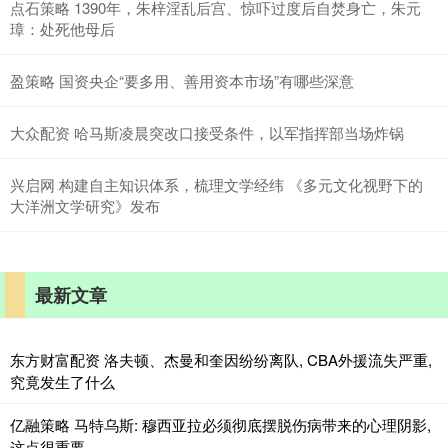
点石策略 1390年，朱梓淫乱后宫、惊吓过度后自焚身亡，朱元
璋：处死他母后
盈策略 国资央企“要多用、善用资本市场”有哪些深意
大众配资 哈马斯凌晨突改口接受条件，以军指挥部当场炸锅
兴启网 构建自主知识体系，梳理文学经纬 《多元文化视野下的
大洋洲文学研究》发布
最新文章
东方财富配资 洛夫顿、杰曼和奎因纷纷离队, CBA外援流失严重,
究竟发生了什么
亿融策略 马特乌斯: 穆西亚拉必须彻底摆脱伤病带来的心理阴影,
这点很重要