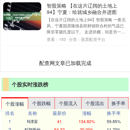
智股策略 【在这片辽阔的土地上
94】宁夏：绘就城乡融合并进图
【在这片辽阔的土地上94】智股策略 一夜北
风，宁夏固原隆德县联财镇联合村的气温已
降至零摄氏度以下。 走进拱棚，却是另一个
天地：茁壮的油菜舒展着宽大的叶片，纤巧
查看：
193
分类：
股票配资平台
的....
配查网文章已加载完成
个股实时涨跌榜
个股跌幅
个股流入
个股流出
换手率
个股涨幅
排名
名称
最新价
涨幅
换手率
1
N津富
41
134.82%
59.85%
2
科翔股份
64.32
20.00%
11.70%