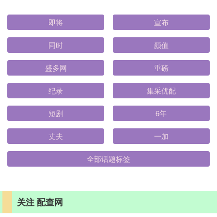
即将
宣布
同时
颜值
盛多网
重磅
纪录
集采优配
短剧
6年
丈夫
一加
全部话题标签
关注 配查网