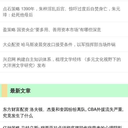
点石策略 1390年，朱梓淫乱后宫、惊吓过度后自焚身亡，朱元
璋：处死他母后
盈策略 国资央企“要多用、善用资本市场”有哪些深意
大众配资 哈马斯凌晨突改口接受条件，以军指挥部当场炸锅
兴启网 构建自主知识体系，梳理文学经纬 《多元文化视野下的
大洋洲文学研究》发布
最新文章
东方财富配资 洛夫顿、杰曼和奎因纷纷离队, CBA外援流失严重,
究竟发生了什么
亿融策略 马特乌斯: 穆西亚拉必须彻底摆脱伤病带来的心理阴影,