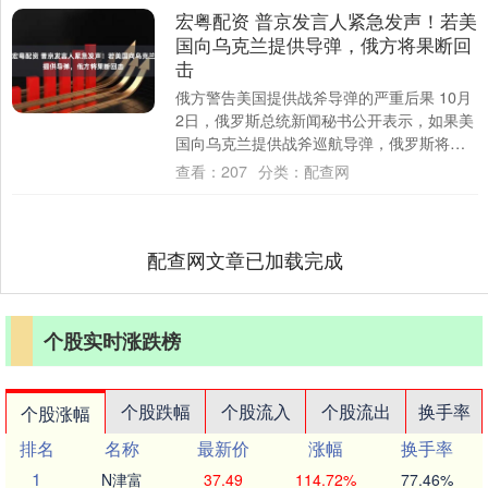
宏粤配资 普京发言人紧急发声！若美
国向乌克兰提供导弹，俄方将果断回
击
俄方警告美国提供战斧导弹的严重后果 10月
2日，俄罗斯总统新闻秘书公开表示，如果美
国向乌克兰提供战斧巡航导弹，俄罗斯将采
取强硬反应。这类导弹射程高达2500公里....
查看：
207
分类：
配查网
配查网文章已加载完成
个股实时涨跌榜
个股跌幅
个股流入
个股流出
换手率
个股涨幅
排名
名称
最新价
涨幅
换手率
1
N津富
37.49
114.72%
77.46%