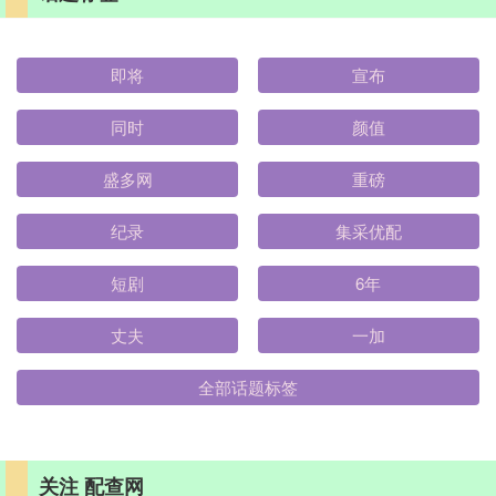
即将
宣布
同时
颜值
盛多网
重磅
纪录
集采优配
短剧
6年
丈夫
一加
全部话题标签
关注 配查网