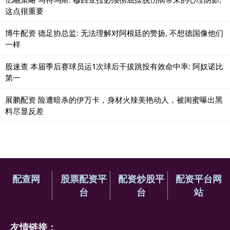
这点很重要
博牛配资 德足协总监: 无法理解对阿根廷的赞扬, 不想德国像他们
一样
股速查 本届季后赛球员运1次球后干拔跳投有效命中率: 阿奴诺比
第一
展鹏配资 险遭暗杀的伊万卡，身材火辣美艳动人，被闺蜜曝出黑
料尽显反差
配查网
股票配资平
配资炒股平
配资平台网
台
台
站
友情链接：