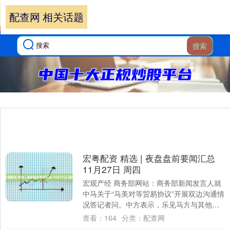
配查网 相关话题
搜索
宏粤配资 精选 | 夜盘盘前要闻汇总
11月27日 周四
宏观产经 商务部网站：商务部新闻发言人就
中马关于“马美对等贸易协议”开展双边沟通情
况答记者问。中方表示，乐见马方与其他国
家通过商签经贸协议解决分歧。但任何协议
查看：
164
分类：
配查网
不....