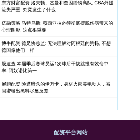
东方财富配资 洛夫顿、杰曼和奎因纷纷离队, CBA外援
流失严重, 究竟发生了什么
亿融策略 马特乌斯: 穆西亚拉必须彻底摆脱伤病带来的
心理阴影, 这点很重要
博牛配资 德足协总监: 无法理解对阿根廷的赞扬, 不想
德国像他们一样
股速查 本届季后赛球员运1次球后干拔跳投有效命中
率: 阿奴诺比第一
展鹏配资 险遭暗杀的伊万卡，身材火辣美艳动人，被
闺蜜曝出黑料尽显反差
配资平台网站