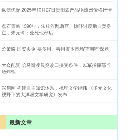
纵信优配 2025年10月27日贵阳农产品物流园价格行情
点石策略 1390年，朱梓淫乱后宫、惊吓过度后自焚身
亡，朱元璋：处死他母后
盈策略 国资央企“要多用、善用资本市场”有哪些深意
大众配资 哈马斯凌晨突改口接受条件，以军指挥部当
场炸锅
兴启网 构建自主知识体系，梳理文学经纬 《多元文化
视野下的大洋洲文学研究》发布
最新文章