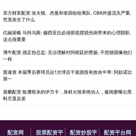
东方财富配资 洛夫顿、杰曼和奎因纷纷离队, CBA外援流失严重,
究竟发生了什么
亿融策略 马特乌斯: 穆西亚拉必须彻底摆脱伤病带来的心理阴影,
这点很重要
博牛配资 德足协总监: 无法理解对阿根廷的赞扬, 不想德国像他们
一样
股速查 本届季后赛球员运1次球后干拔跳投有效命中率: 阿奴诺比
第一
展鹏配资 险遭暗杀的伊万卡，身材火辣美艳动人，被闺蜜曝出黑
料尽显反差
配查网
股票配资平
配资炒股平
配资平台网