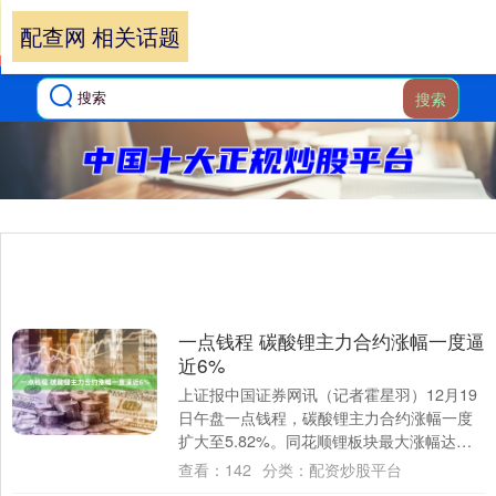
配查网 相关话题
搜索
一点钱程 碳酸锂主力合约涨幅一度逼
近6%
上证报中国证券网讯（记者霍星羽）12月19
日午盘一点钱程，碳酸锂主力合约涨幅一度
扩大至5.82%。同花顺锂板块最大涨幅达
3.51%。个股方面，永兴材料、盛新锂能....
查看：
142
分类：
配资炒股平台