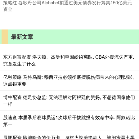
策略红 谷歌母公司Alphabet拟通过美元债券发行筹集150亿美元
资金
最新文章
东方财富配资 洛夫顿、杰曼和奎因纷纷离队, CBA外援流失严重,
究竟发生了什么
亿融策略 马特乌斯: 穆西亚拉必须彻底摆脱伤病带来的心理阴影,
这点很重要
博牛配资 德足协总监: 无法理解对阿根廷的赞扬, 不想德国像他们
一样
股速查 本届季后赛球员运1次球后干拔跳投有效命中率: 阿奴诺比
第一
展鹏配资 险遭暗杀的伊万卡，身材火辣美艳动人，被闺蜜曝出黑