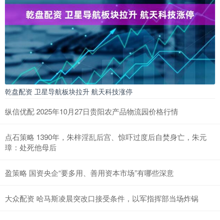
乾盘配资 卫星导航板块拉升 航天科技涨停
纵信优配 2025年10月27日贵阳农产品物流园价格行情
点石策略 1390年，朱梓淫乱后宫、惊吓过度后自焚身亡，朱元
璋：处死他母后
盈策略 国资央企“要多用、善用资本市场”有哪些深意
大众配资 哈马斯凌晨突改口接受条件，以军指挥部当场炸锅