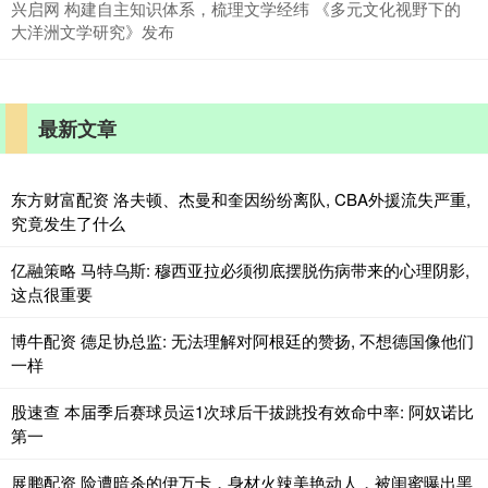
兴启网 构建自主知识体系，梳理文学经纬 《多元文化视野下的
大洋洲文学研究》发布
最新文章
东方财富配资 洛夫顿、杰曼和奎因纷纷离队, CBA外援流失严重,
究竟发生了什么
亿融策略 马特乌斯: 穆西亚拉必须彻底摆脱伤病带来的心理阴影,
这点很重要
博牛配资 德足协总监: 无法理解对阿根廷的赞扬, 不想德国像他们
一样
股速查 本届季后赛球员运1次球后干拔跳投有效命中率: 阿奴诺比
第一
展鹏配资 险遭暗杀的伊万卡，身材火辣美艳动人，被闺蜜曝出黑