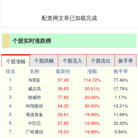
配查网文章已加载完成
个股实时涨跌榜
个股跌幅
个股流入
个股流出
换手率
个股涨幅
排名
名称
最新价
涨幅
换手率
1
N津富
37.49
114.72%
77.46%
2
威尔高
39.83
20.01%
17.76%
3
锴威特
77.82
20.00%
1.17%
4
科翔股份
64.32
20.00%
12.21%
5
蜀道装备
33.61
19.99%
11.69%
6
中巨芯
27.85
19.99%
32.20%
7
广哈通信
19.03
19.99%
5.84%