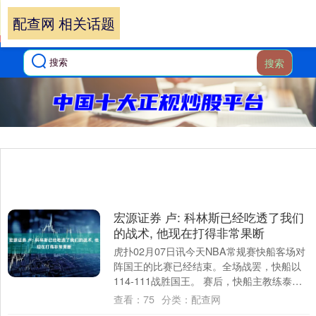
配查网 相关话题
搜索
宏源证券 卢: 科林斯已经吃透了我们
的战术, 他现在打得非常果断
虎扑02月07日讯今天NBA常规赛快船客场对
阵国王的比赛已经结束。全场战罢，快船以
114-111战胜国王。 赛后，快船主教练泰伦-
卢接受了记者采访，并谈到了科林....
查看：
75
分类：
配查网